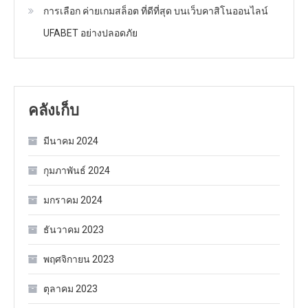
การเลือก ค่ายเกมสล็อต ที่ดีที่สุด บนเว็บคาสิโนออนไลน์
UFABET อย่างปลอดภัย
คลังเก็บ
มีนาคม 2024
กุมภาพันธ์ 2024
มกราคม 2024
ธันวาคม 2023
พฤศจิกายน 2023
ตุลาคม 2023