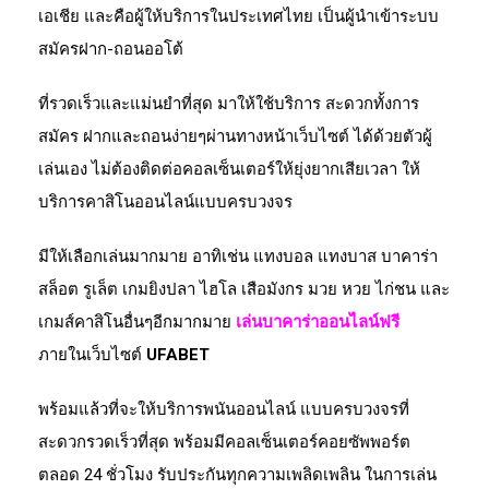
เอเชีย และคือผู้ให้บริการในประเทศไทย เป็นผู้นำเข้าระบบ
สมัครฝาก-ถอนออโต้
ที่รวดเร็วและแม่นยำที่สุด มาให้ใช้บริการ สะดวกทั้งการ
สมัคร ฝากและถอนง่ายๆผ่านทางหน้าเว็บไซต์ ได้ด้วยตัวผู้
เล่นเอง ไม่ต้องติดต่อคอลเซ็นเตอร์ให้ยุ่งยากเสียเวลา ให้
บริการคาสิโนออนไลน์แบบครบวงจร
มีให้เลือกเล่นมากมาย อาทิเช่น แทงบอล แทงบาส บาคาร่า
สล็อต รูเล็ต เกมยิงปลา ไฮโล เสือมังกร มวย หวย ไก่ชน และ
เกมส์คาสิโนอื่นๆอีกมากมาย
เล่นบาคาร่าออนไลน์ฟรี
ภายในเว็บไซต์
UFABET
พร้อมแล้วที่จะให้บริการพนันออนไลน์ แบบครบวงจรที่
สะดวกรวดเร็วที่สุด พร้อมมีคอลเซ็นเตอร์คอยซัพพอร์ต
ตลอด 24 ชั่วโมง รับประกันทุกความเพลิดเพลิน ในการเล่น