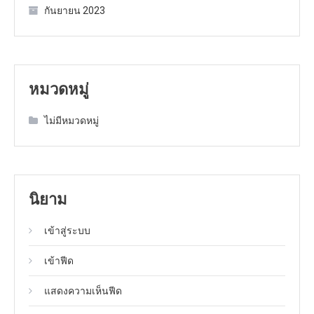
กันยายน 2023
หมวดหมู่
ไม่มีหมวดหมู่
นิยาม
เข้าสู่ระบบ
เข้าฟีด
แสดงความเห็นฟีด