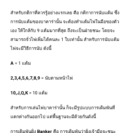
สำหรับกติกาที่ควรรู้อย่างแรกเลย คือ กติกาการนับแต้ม ซึ่ง
การนับแต้มของบาคาร่านั้น จะต้องทำแต้มไพ่ในมือของตัว
เอง ให้ใกล้กับ 9 แต้มมากที่สุด ถึงจะเป็นฝ่ายชนะ โดยจะ
สามารถจั่วไพ่เพิ่มได้คนละ 1 ใบเท่านั้น สำหรับการนับแต้ม
ไพ่จะมีวิธีการนับ ดังนี้
A
= 1 แต้ม
2,3,4,5,6,7,8,9
= นับตามหน้าไพ่
10,J,Q,K
= 10 แต้ม
สำหรับการเล่นไพ่บาคาร่านั้น ก็จะมีรูปแบบการเดิมพันที่
แตกต่างกันออกไป แต่พื้นฐานจะมีด้วยกันดังนี้
การเดิมพันฝั่ง
Banker
คือ การเดิมพันว่าฝั่งเจ้ามือจะชนะ