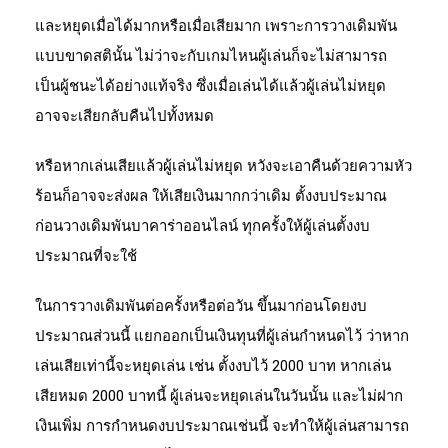
และหยุดเมื่อได้มากหรือเมื่อเสียมาก เพราะการวางเดิมพัน
แบบขาดสตินั้น ไม่ว่าจะกับเกมไหนผู้เล่นก็จะไม่สามารถ
เป็นผู้ชนะได้อย่างแท้จริง ซึ่งเมื่อเล่นได้แล้วผู้เล่นไม่หยุด
อาจจะเสียกลับคืนไปทั้งหมด
หรือหากเล่นเสียแล้วผู้เล่นไม่หยุด หวังจะเอาคืนด้วยความหัว
ร้อนก็อาจจะส่งผล ให้เสียเงินมากกว่าเดิม ตั้งงบประมาณ
ก่อนวางเดิมพันบาคาร่าออนไลน์ ทุกครั้งให้ผู้เล่นตั้งงบ
ประมาณที่จะใช้
ในการวางเดิมพันต่อครั้งหรือต่อวัน ขึ้นมาก่อนโดยงบ
ประมาณส่วนนี้ แยกออกเป็นเงินทุนที่ผู้เล่นกำหนดไว้ ว่าหาก
เล่นเสียเท่านี้จะหยุดเล่น เช่น ตั้งงบไว้ 2000 บาท หากเล่น
เสียหมด 2000 บาทนี้ ผู้เล่นจะหยุดเล่นในวันนั้น และไม่ฝาก
เงินเพิ่ม การกำหนดงบประมาณเช่นนี้ จะทำให้ผู้เล่นสามารถ