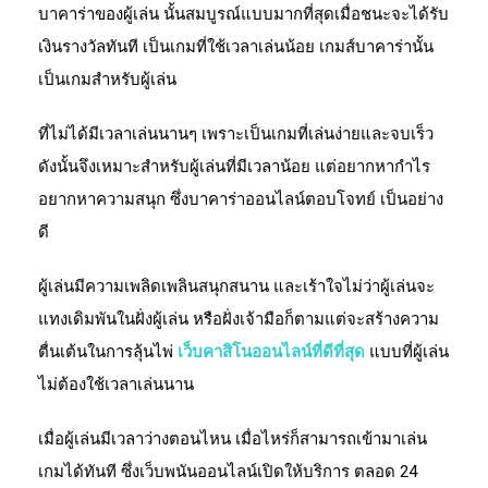
บาคาร่าของผู้เล่น นั้นสมบูรณ์แบบมากที่สุดเมื่อชนะจะได้รับ
เงินรางวัลทันที เป็นเกมที่ใช้เวลาเล่นน้อย เกมส์บาคาร่านั้น
เป็นเกมสำหรับผู้เล่น
ที่ไม่ได้มีเวลาเล่นนานๆ เพราะเป็นเกมที่เล่นง่ายและจบเร็ว
ดังนั้นจึงเหมาะสำหรับผู้เล่นที่มีเวลาน้อย แต่อยากหากำไร
อยากหาความสนุก ซึ่งบาคาร่าออนไลน์ตอบโจทย์ เป็นอย่าง
ดี
ผู้เล่นมีความเพลิดเพลินสนุกสนาน และเร้าใจไม่ว่าผู้เล่นจะ
แทงเดิมพันในฝั่งผู้เล่น หรือฝั่งเจ้ามือก็ตามแต่จะสร้างความ
ตื่นเต้นในการลุ้นไพ่
เว็บคาสิโนออนไลน์ที่ดีที่สุด
แบบที่ผู้เล่น
ไม่ต้องใช้เวลาเล่นนาน
เมื่อผู้เล่นมีเวลาว่างตอนไหน เมื่อไหร่ก็สามารถเข้ามาเล่น
เกมได้ทันที ซึ่งเว็บพนันออนไลน์เปิดให้บริการ ตลอด 24