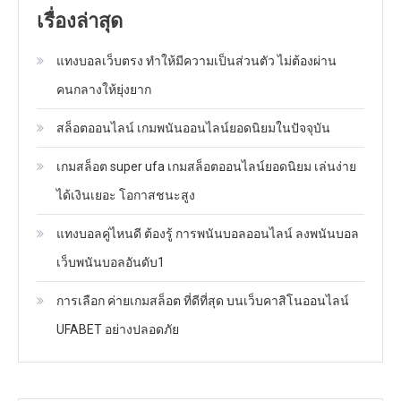
เรื่องล่าสุด
แทงบอลเว็บตรง ทำให้มีความเป็นส่วนตัว ไม่ต้องผ่าน
คนกลางให้ยุ่งยาก
สล็อตออนไลน์ เกมพนันออนไลน์ยอดนิยมในปัจจุบัน
เกมสล็อต super ufa เกมสล็อตออนไลน์ยอดนิยม เล่นง่าย
ได้เงินเยอะ โอกาสชนะสูง
แทงบอลคู่ไหนดี ต้องรู้ การพนันบอลออนไลน์ ลงพนันบอล
เว็บพนันบอลอันดับ1
การเลือก ค่ายเกมสล็อต ที่ดีที่สุด บนเว็บคาสิโนออนไลน์
UFABET อย่างปลอดภัย