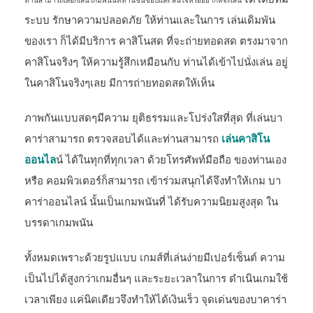
ท่านสามารถเลือกเล่น เกมพนันที่ท่านชื่นชอบและ สนใจหรืออยากที่จะเล่น
ระบบ รักษาความปลอดภัย ให้ท่านและในการ เล่นเดิมพัน
ของเรา ก็ได้มีบริการ คาสิโนสด ที่จะถ่ายทอดสด ตรงมาจาก
คาสิโนจริงๆ ให้ความรู้สึกเหมือนกับ ท่านได้เข้าไปนั่งเล่น อยู่
ในคาสิโนจริงๆเลย มีการถ่ายทอดสดให้เห็น
ภาพกันแบบสดๆมีความ ยุติธรรมและโปร่งใสที่สุด ที่เล่นบา
คาร่าสามารถ ตรวจสอบได้และท่านสามารถ
เล่นคาสิโน
ออนไล
น์ ได้ในทุกที่ทุกเวลา ด้วยโทรศัพท์มือถือ ของท่านเอง
หรือ คอมพิวเตอร์ก็สามารถ เข้าร่วมสนุกได้จึงทำให้เกม บา
คาร่าออนไลน์ นั้นเป็นเกมพนันที่ ได้รับความนิยมสูงสุด ใน
บรรดาเกมพนัน
ทั้งหมดเพราะด้วยรูปแบบ เกมส์ที่เล่นง่ายมีเปอร์เซ็นต์ ความ
เป็นไปได้สูงกว่าเกมอื่นๆ และระยะเวลาในการ ดำเนินเกมใช้
เวลาเพียง แค่นิดเดียวจึงทำให้ได้เงินเร็ว จุดเด่นของบาคาร่า