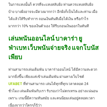
ในการแทงนั้นก็ ควรที่จะแทงสลับฝั่ง ท่านควรแทงสลับฝั่ง
บ้าง บางฝั่งอาจจะมีดวงมากกว่า อีกฝั่งก็เป็นได้และท่าน เมื่อ
ได้แล้วให้รีบทำการ ถอนเงินทันทีเมื่อได้เงิน หรือกำไร
มากกว่า 10% ของเงินตัวเอง ให้รีบถอนเงินออกในทันที
เล่นพนันออนไลน์ บาคาร่า ยู
ฟ่าเบท เว็บพนันจ่ายจริง แจกโบนัส
เพียบ
ท่านสามารถเล่นเดิมพัน บาคาร่าออนไลน์ ได้มีความสะดวก
มากยิ่งขึ้น เพียงแค่เข้าเล่นเดิมพัน ผ่านทางเว็บไซต์
UFABET
ที่ท่านสามารถ เล่นได้ทุกที่ทุกเวลาตลอด 24
ชั่วโมง เล่นเดิมพันกับเรา รับรองว่าไม่ตกเทรน อย่างแน่นอน
เพราะ เกมนี้มีความทันสมัย และคนนิยมเล่นอยู่ตลอดเวลา
เนื่องจากว่าใครๆก็รู้ว่า