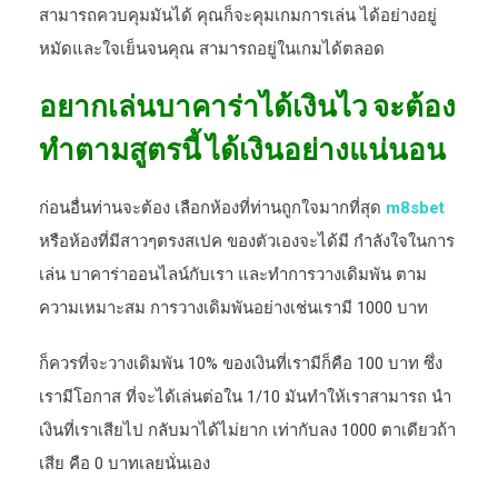
สามารถควบคุมมันได้ คุณก็จะคุมเกมการเล่น ได้อย่างอยู่
หมัดและใจเย็นจนคุณ สามารถอยู่ในเกมได้ตลอด
อยากเล่นบาคาร่าได้เงินไว จะต้อง
ทำตามสูตรนี้ ได้เงินอย่างแน่นอน
ก่อนอื่นท่านจะต้อง เลือกห้องที่ท่านถูกใจมากที่สุด
m8sbet
หรือห้องที่มีสาวๆตรงสเปค ของตัวเองจะได้มี กำลังใจในการ
เล่น บาคาร่าออนไลน์กับเรา และทำการวางเดิมพัน ตาม
ความเหมาะสม การวางเดิมพันอย่างเช่นเรามี 1000 บาท
ก็ควรที่จะวางเดิมพัน 10% ของเงินที่เรามีก็คือ 100 บาท ซึ่ง
เรามีโอกาส ที่จะได้เล่นต่อใน 1/10 มันทำให้เราสามารถ นำ
เงินที่เราเสียไป กลับมาได้ไม่ยาก เท่ากับลง 1000 ตาเดียวถ้า
เสีย คือ 0 บาทเลยนั่นเอง