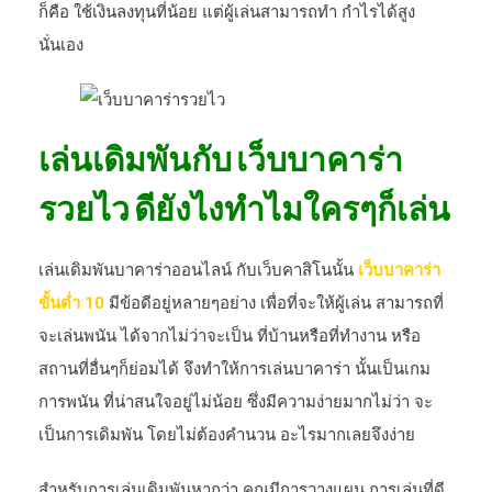
ก็คือ ใช้เงินลงทุนที่น้อย แต่ผู้เล่นสามารถทำ กำไรได้สูง
นั่นเอง
เล่นเดิมพันกับ เว็บบาคาร่า
รวยไว ดียังไงทำไมใครๆก็เล่น
เล่นเดิมพันบาคาร่าออนไลน์ กับเว็บคาสิโนนั้น
เว็บบาคาร่า
ขั้นต่ำ 10
มีข้อดีอยู่หลายๆอย่าง เพื่อที่จะให้ผู้เล่น สามารถที่
จะเล่นพนัน ได้จากไม่ว่าจะเป็น ที่บ้านหรือที่ทำงาน หรือ
สถานที่อื่นๆก็ย่อมได้ จึงทำให้การเล่นบาคาร่า นั้นเป็นเกม
การพนัน ที่น่าสนใจอยู่ไม่น้อย ซึ่งมีความง่ายมากไม่ว่า จะ
เป็นการเดิมพัน โดยไม่ต้องคำนวน อะไรมากเลยจึงง่าย
สำหรับการเล่นเดิมพันหากว่า คุณมีการวางแผน การเล่นที่ดี