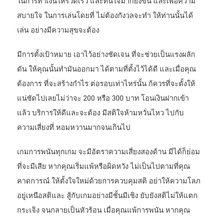
ในการทำเงินให้รวดเร็ว และทันใจมากยิ่งขึ้น และเพื่อความ
สบายใจ ในการเล่นโดยที่ ไม่ต้องกังวลจะทำ ให้ท่านนั้นได้
เล่น อย่างมีความสุขจะต้อง
มีการตั้งเป้าหมาย เอาไว้อย่างชัดเจน ที่จะช่วยเป็นแรงผลัก
ดัน ให้คุณนั้นทำมันออกมา ได้ตามที่ตั้งไว้ได้ดี และเมื่อคุณ
ต้องการ ที่จะสร้างกำไร ต่อรอบเท่าไหร่นั้น ก้ควรที่จะตั้งให้
แน่ชัดไปเลยไม่ว่าจะ 200 หรือ 300 บาท โอนเงินฝากเข้า
แล้ว บริการให้ดีและจะต้อง มีสติใจห้ามหวั่นไหว ไปกับ
ความเสี่ยงที่ หอมหวานมากจนเกินไป
เกมการพนันทุกเกม จะมีอัตราความเสี่ยงสองด้าน มีได้ก็ย่อม
ที่จะมีเสีย หากคุณเริ่มแพ้หรือผิดหวัง ไม่เป็นไปตามที่คุณ
คาดการณ์ ให้ตั้งใจใหม่ด้วยการควบคุมสติ อย่าให้ความโลภ
อยู่เหนือสติและ สู้กับเกมอย่างมีชั้นมีเชิง ยับยังสติไม่ให้แตก
กระเจิง จนกลายเป็นหัวร้อน เมื่อคุณแพ้การพนัน หากคุณ