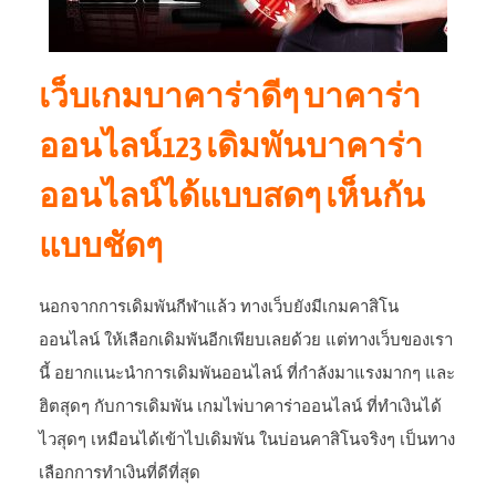
เว็บเกมบาคาร่าดีๆ บาคาร่า
ออนไลน์123 เดิมพันบาคาร่า
ออนไลน์ได้แบบสดๆ เห็นกัน
แบบชัดๆ
นอกจากการเดิมพันกีฬาแล้ว ทางเว็บยังมีเกมคาสิโน
ออนไลน์ ให้เลือกเดิมพันอีกเพียบเลยด้วย แต่ทางเว็บของเรา
นี้ อยากแนะนำการเดิมพันออนไลน์ ที่กำลังมาแรงมากๆ และ
ฮิตสุดๆ กับการเดิมพัน เกมไพ่บาคาร่าออนไลน์ ที่ทำเงินได้
ไวสุดๆ เหมือนได้เข้าไปเดิมพัน ในบ่อนคาสิโนจริงๆ เป็นทาง
เลือกการทำเงินที่ดีที่สุด