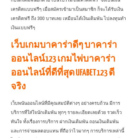
กับนักเดิมพันอีกด้วย เป็นโปรโมชั่นเครดิตฟรี ซึ่งเป็นเงิน
เครดิตแบบฟรีๆ เมื่อสมัครเข้ามาเป็นสมาชิก ก็จะได้รับเงิน
เครดิตฟรี ถึง 300 บาทเลย เหมือนได้เงินเดิมพัน ไปลงทุนทำ
เงินแบบฟรีๆ
เว็บเกมบาคาร่าดีๆ บาคาร่า
ออนไลน์123 เกมไพ่บาคาร่า
ออนไลน์ที่ดีที่สุด UFABET123 ดี
จริง
เว็บพนันออนไลน์ที่มีคุณสมบัติต่างๆ อย่างครบถ้วน มีการ
บริการที่ใส่ใจนักเดิมพัน ทุกๆ รายละเอียดเลยด้วย รวดเร็ว
ทันใจ ทั้งเรื่องการบริการ ฝากเงินเดิมพัน ถอนเงินเดิมพัน
และการจ่ายผลตอบแทน ที่ถือว่าไวมากๆ การบริการเหล่านี้