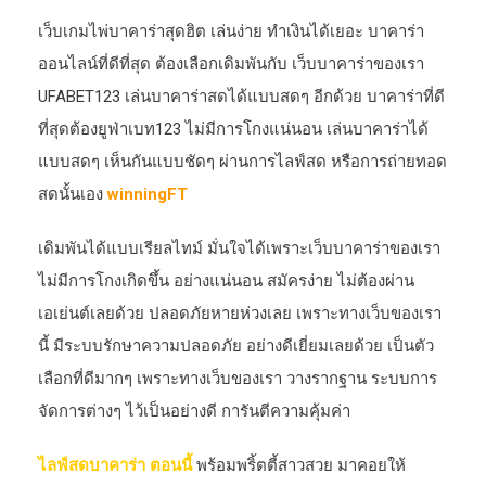
เว็บเกมไพ่บาคาร่าสุดฮิต เล่นง่าย ทำเงินได้เยอะ บาคาร่า
ออนไลน์ที่ดีที่สุด ต้องเลือกเดิมพันกับ เว็บบาคาร่าของเรา
UFABET123 เล่นบาคาร่าสดได้แบบสดๆ อีกด้วย บาคาร่าที่ดี
ที่สุดต้องยูฟ่าเบท123 ไม่มีการโกงแน่นอน เล่นบาคาร่าได้
แบบสดๆ เห็นกันแบบชัดๆ ผ่านการไลฟ์สด หรือการถ่ายทอด
สดนั้นเอง
winningFT
เดิมพันได้แบบเรียลไทม์ มั่นใจได้เพราะเว็บบาคาร่าของเรา
ไม่มีการโกงเกิดขึ้น อย่างแน่นอน สมัครง่าย ไม่ต้องผ่าน
เอเย่นต์เลยด้วย ปลอดภัยหายห่วงเลย เพราะทางเว็บของเรา
นี้ มีระบบรักษาความปลอดภัย อย่างดีเยี่ยมเลยด้วย เป็นตัว
เลือกที่ดีมากๆ เพราะทางเว็บของเรา วางรากฐาน ระบบการ
จัดการต่างๆ ไว้เป็นอย่างดี การันตีความคุ้มค่า
ไลฟ์สดบาคาร่า ตอนนี้
พร้อมพริ้ตตี้สาวสวย มาคอยให้