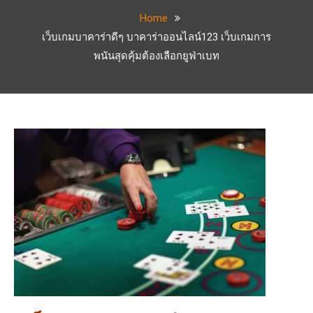
Home
เว็บเกมบาคาร่าดีๆ บาคาร่าออนไลน์123 เว็บเกมการ
พนันสุดคุ้มต้องเลือกยูฟ่าเบท