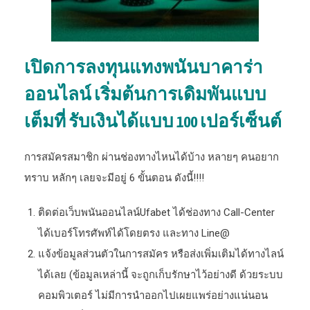
เปิดการลงทุนแทงพนันบาคาร่า
ออนไลน์ เริ่มต้นการเดิมพันแบบ
เต็มที่ รับเงินได้แบบ 100 เปอร์เซ็นต์
การสมัครสมาชิก ผ่านช่องทางไหนได้บ้าง หลายๆ คนอยาก
ทราบ หลักๆ เลยจะมีอยู่ 6 ขั้นตอน ดังนี้!!!!
ติดต่อเว็บพนันออนไลน์Ufabet ได้ช่องทาง Call-Center
ได้เบอร์โทรศัพท์ได้โดยตรง และทาง Line@
แจ้งข้อมูลส่วนตัวในการสมัคร หรือส่งเพิ่มเติมได้ทางไลน์
ได้เลย (ข้อมูลเหล่านี้ จะถูกเก็บรักษาไว้อย่างดี ด้วยระบบ
คอมพิวเตอร์ ไม่มีการนำออกไปเผยแพร่อย่างแน่นอน