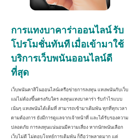
การแทงบาคาร่าออนไลน์ รับ
โปรโมชั่นทันที เมื่อเข้ามาใช้
บริการเว็บพนันออนไลน์ดี
ที่สุด
เว็บพนันคาสิโนออนไลน์เครือข่ายการลงทุน แทงพนันกับเว็บ
แม่ไม่ต้องขึ้นตรงกับใคร ลงทุนแทงบาคาร่า รับกำไรแบบ
เน้นๆ แทงพนันได้เต็มที่ สามารถเข้ามาเดิมพัน ทุกที่ทุกเวลา
ตามต้องการ ยังมีการดูแลจากเจ้าหน้าที่ และได้รับรองความ
ปลอดภัย การลงทุนแน่นอนมีความเสี่ยง หากนักพนันเลือก
เว็บไม่ดี ไม่ตอบโจทย์การเดิมพัน ก็ถือว่าพลาดมาก แต่