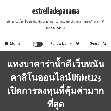
Skip
to
estrelladepanama
content
ติดตามเว็บไซต์เดิมพันน่าติดตาม เกมส์พนันครบวงจรกับเราได้
ตลอด 24ชม.
Menu
Search
Follow Us:
แทงบาคาร่าน้ำดี เว็บพนัน
คาสิโนออนไลน์ Ufabet123
เปิดการลงทุนที่คุ้มค่ามาก
ที่สุด