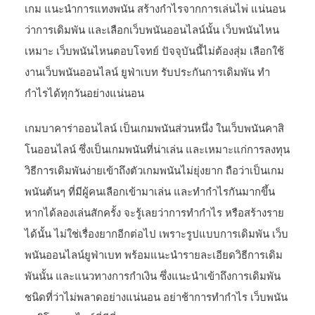
เกม แนะนำการแทงพนัน สร้างกำไรจากการเล่นไพ่ แน่นอน
ว่าการเดิมพัน และเลือกเว็บพนันออนไลน์นั้น เว็บพนันไหน
เหมาะ เว็บพนันไหนตอบโจทย์ ปัจจุบันนี้ไม่ต้องสุ่ม เลือกใช้
งานเว็บพนันออนไลน์ ยูฟ่าเบท รับประกันการเดิมพัน ทำ
กำไรได้ทุกวันอย่างแน่นอน
เกมบาคาร่าออนไลน์ เป็นเกมพนันส่วนหนึ่ง ในเว็บพนันคาสิ
โนออนไลน์ ซึ่งเป็นเกมพนันที่น่าเล่น และเหมาะแก่การลงทุน
วิธีการเดิมพันง่ายเข้าถึงตัวเกมพนันไม่ยุ่งยาก ถือว่าเป็นเกม
พนันต้นๆ ที่มีผู้คนเลือกเข้ามาเล่น และทำกำไรกันมากขึ้น
หากได้ลองเล่นสักครั้ง จะรู้เลยว่าการทำกำไร หรือสร้างราย
ได้นั้น ไม่ใช่เรื่องยากอีกต่อไป เพราะรูปแบบการเดิมพัน เว็บ
พนันออนไลน์ยูฟ่าเบท พร้อมแนะนำรายละเอียดวิธีการเดิม
พันนั้น และแนวทางการกำเงิน ซึ่งแนะนำเข้าถึงการเดิมพัน
ชนิดที่ว่าไม่พลาดอย่างแน่นอน อย่าช้าการทำกำไร เว็บพนัน