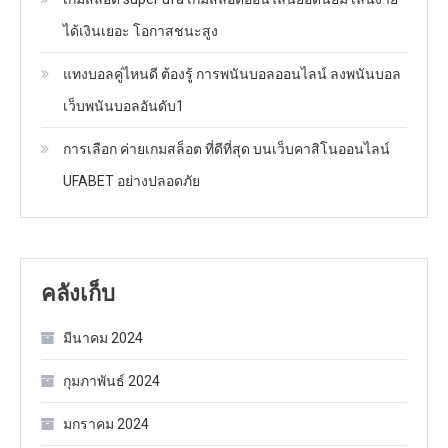
ได้เงินเยอะ โอกาสชนะสูง
แทงบอลคู่ไหนดี ต้องรู้ การพนันบอลออนไลน์ ลงพนันบอล
เว็บพนันบอลอันดับ1
การเลือก ค่ายเกมสล็อต ที่ดีที่สุด บนเว็บคาสิโนออนไลน์
UFABET อย่างปลอดภัย
คลังเก็บ
มีนาคม 2024
กุมภาพันธ์ 2024
มกราคม 2024