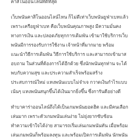
คาสิโนออนไลน์ที่ดีที่สุด
เว็บพนันคาสิโนออนไลน์ไหน ก็ไม่ดีเท่าเว็บพนันยูฟ่าเบทแล้ว
เพราะเครือยูฟ่าเบท คือเว็บพนันคุณภาพสูง มีความมั่นคง
ทางการเงิน และปลอดภัยทุกการเดิมพัน เข้ามาใช้บริการเว็บ
พนันมีการรองรับการใช้งาน เจ้าหน้าที่มากมาย พร้อม
แนะนำวิธีการเดิมพัน วิธีการใช้บริการ และสามารถเข้ามาส
อบถาม ในส่วนที่ต้องการได้อีกด้วย ซึ่งนักพนันทุกท่าน จะได้
พบกับความสุข และประความสำเร็จพร้อมสร้าง
ประสบการณ์ใหม่ แทงพนันแบบไม่จำเจ กวาดเงินกำไรแบบ
เน้นๆ แทงพนันสนุกขึ้นได้เงินมากยิ่งขึ้น ซึ่งการันตีอย่างดี
ทำบาคาร่าออนไลน์ถึงได้เป็นเกมพนันยอดฮิต และมีคนเลือก
เล่นมาก เพราะตัวเกมพนันเล่นง่าย ไม่ยุ่งยากซับซ้อน
ทำความเข้าใจได้ง่าย สามารถเริ่มเล่นเกมพนันทัน เมื่อพร้อม
เล่นเกมพนันก็พร้อมลงทุน และพร้อมเปิดการเดิมพัน นักพนัน